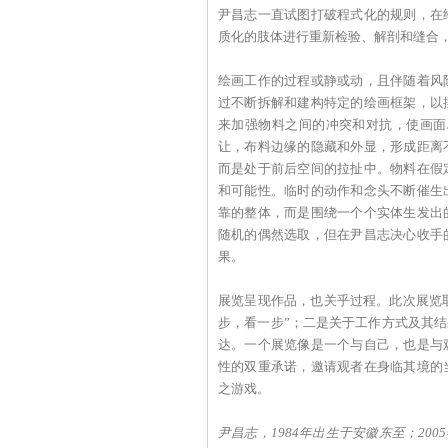
尹昌志一直试图打破程式化的规则，在
质化的肢体进行重新检验、解剖和缝合，
绘画工作的过程或静或动，且伴随着风
过不断拆解和建构特定的绘画框架，以
来加强物料之间的冲突和对抗，使画面
让，布料边缘的隐藏和外显，形成距离
而是处于前后空间的拉扯中。物料在假
和可能性。临时的动作和念头不断催生
靠的整体，而是围绕一个个实体生发出
随机的偶然选取，但在尹昌志决心收手
果。
展览呈现作品，也关乎过程。此次展览取
步，看一步”；二是关于工作方式及其结
达。一个展览像是一个与自己，也是与
性的双重承诺，邀请观者在身临其境的
之游戏。
尹昌志，1984年出生于安徽东至；200